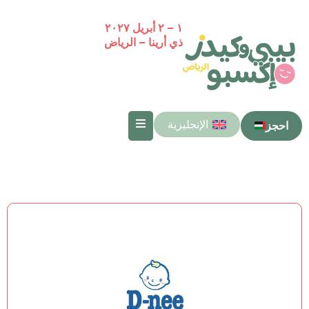
١ – ٢ أبريل ٢٠٢٧
ذي أرينا – الرياض
الإنجليزية
احجز