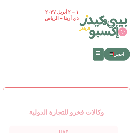
١ – ٢ أبريل ٢٠٢٧
ذي أرينا – الرياض
احجز
وكالات فخرو للتجارة الدولية
UAE