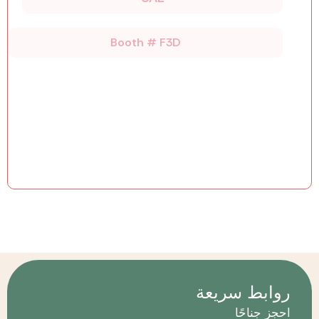
Booth # F3D
روابط سريعة
احجز جناحًا