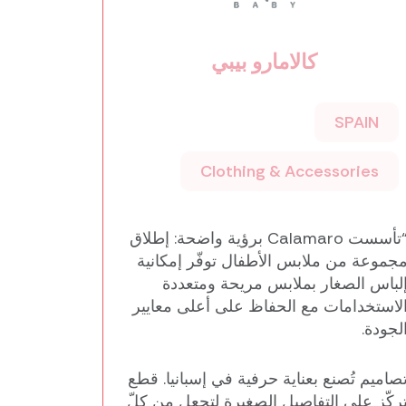
كالامارو بيبي
SPAIN
Clothing & Accessories
“تأسست Calamaro برؤية واضحة: إطلاق
جموعة من ملابس الأطفال توفّر إمكانية
لباس الصغار بملابس مريحة ومتعددة
لاستخدامات مع الحفاظ على أعلى معايير
لجودة.
صاميم تُصنع بعناية حرفية في إسبانيا. قطع
ركّز على التفاصيل الصغيرة لتجعل من كلّ