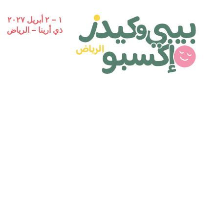
١ – ٢ أبريل ٢٠٢٧
ذي أرينا – الرياض