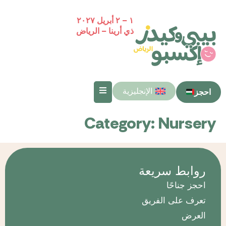
١ – ٢ أبريل ٢٠٢٧
ذي أرينا – الرياض
الإنجليزية
احجز
Category:
Nursery
روابط سريعة
احجز جناحًا
تعرف على الفريق
العرض