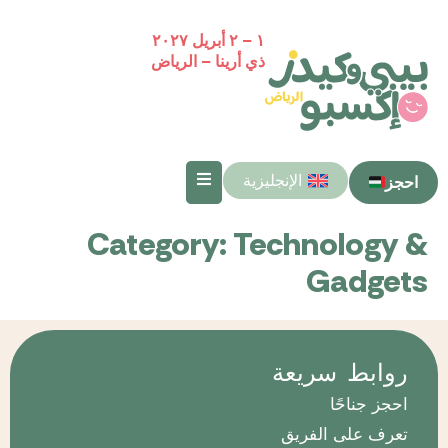
١ – ٢ أبريل ٢٠٢٧
ذي أرينا – الرياض
الإنجليزية
احجز
Category:
Technology &
Gadgets
روابط سريعة
احجز جناحًا
تعرف على الفريق