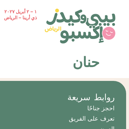
١ – ٢ أبريل ٢٠٢٧
ذي أرينا – الرياض
حنان
روابط سريعة
احجز جناحًا
تعرف على الفريق