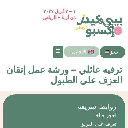
١ – ٢ أبريل ٢٠٢٧
ذي أرينا – الرياض
الإنجليزية
احجز
ترفيه عائلي – ورشة عمل إتقان
العزف على الطبول
روابط سريعة
احجز جناحًا
تعرف على الفريق